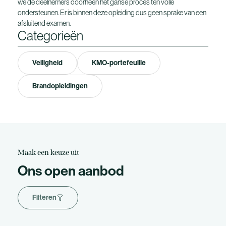
we de deelnemers doorheen het ganse proces ten volle
ondersteunen. Er is binnen deze opleiding dus geen sprake van een
afsluitend examen.
Categorieën
Veiligheid
KMO-portefeuille
Brandopleidingen
Maak een keuze uit
Ons open aanbod
Filteren