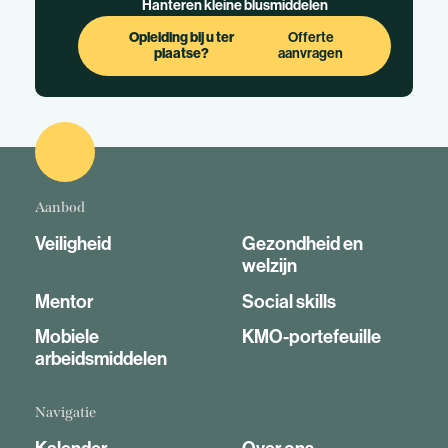
Hanteren kleine blusmiddelen
Opleiding bij u ter
Offerte
plaatse?
aanvragen
Aanbod
Veiligheid
Gezondheid en
welzijn
Mentor
Social skills
Mobiele
KMO-portefeuille
arbeidsmiddelen
Navigatie