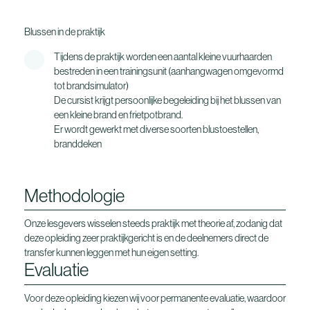
Blussen in de praktijk
Tijdens de praktijk worden een aantal kleine vuurhaarden
bestreden in een trainingsunit (aanhangwagen omgevormd
tot brandsimulator)
De cursist krijgt persoonlijke begeleiding bij het blussen van
een kleine brand en frietpotbrand.
Er wordt gewerkt met diverse soorten blustoestellen,
branddeken
Methodologie
Onze lesgevers wisselen steeds praktijk met theorie af, zodanig dat
deze opleiding zeer praktijkgericht is en de deelnemers direct de
transfer kunnen leggen met hun eigen setting.
Evaluatie
Voor deze opleiding kiezen wij voor permanente evaluatie, waardoor