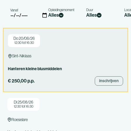
Opleidingsmoment
Duur
Loca
Vanaf
Alles
Alles
All
Maandag
Volle dag
Do 20/08/26
12:30 tot 16:30
Dinsdag
Halve dag
Woensdag
2 Dagen
Sint-Niklaas
Donderdag
Vrijdag
Hanteren kleine blusmiddelen
Zaterdag
€ 250,00 p.p.
inschrijven
Di 25/08/26
12:30 tot 16:30
Roeselare