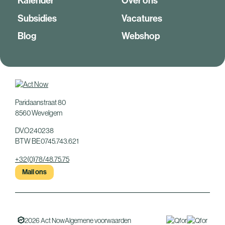
Kalender
Over ons
Subsidies
Vacatures
Blog
Webshop
Paridaanstraat 80
8560 Wevelgem
DV.O240238
BTW BE0745.743.621
+32(0)78/48.75.75
Mail ons
2026 Act Now
Algemene voorwaarden