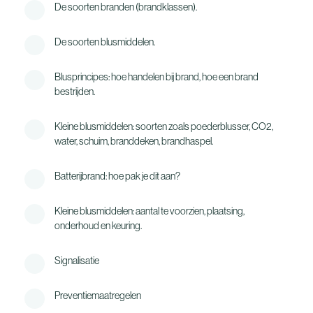
Telefoon
De soorten branden (brandklassen).
De soorten blusmiddelen.
Opmerking
Blusprincipes: hoe handelen bij brand, hoe een brand
bestrijden.
Kleine blusmiddelen: soorten zoals poederblusser, CO2,
water, schuim, branddeken, brandhaspel.
Batterijbrand: hoe pak je dit aan?
Kleine blusmiddelen: aantal te voorzien, plaatsing,
onderhoud en keuring.
Signalisatie
Preventiemaatregelen